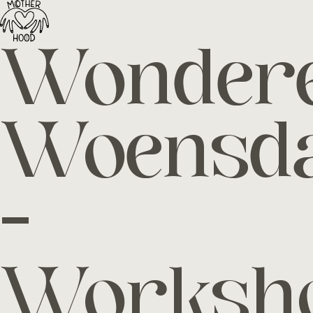
Motherh
Wonder
Woensd
-
Worksh