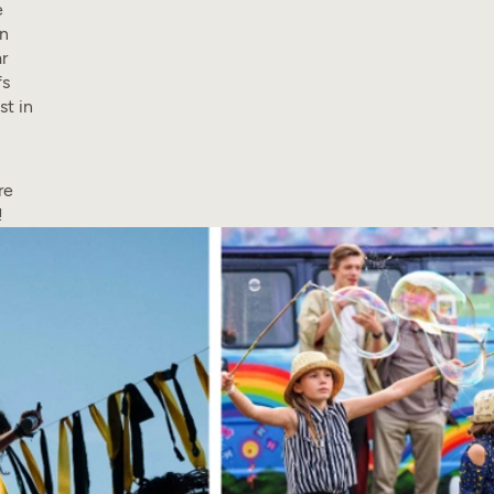
e
en
r
fs
st in
re
!