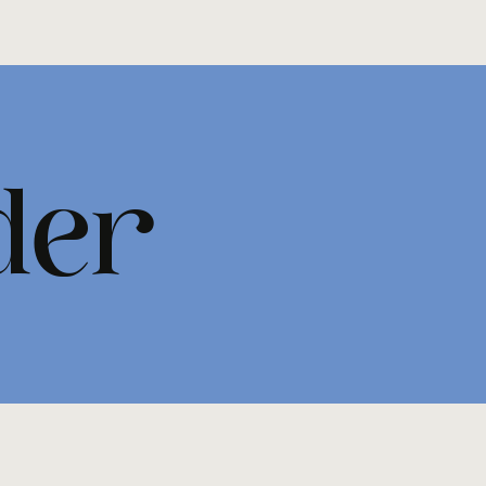
ood
der