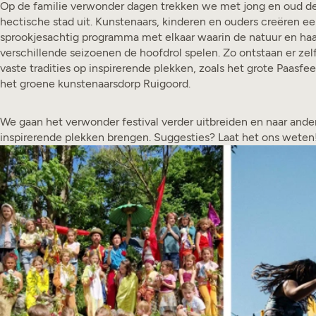
Op de familie verwonder dagen trekken we met jong en oud d
hectische stad uit. Kunstenaars, kinderen en ouders creëren e
sprookjesachtig programma met elkaar waarin de natuur en haa
verschillende seizoenen de hoofdrol spelen. Zo ontstaan er zel
vaste tradities op inspirerende plekken, zoals het grote Paasfee
het groene kunstenaarsdorp Ruigoord.
We gaan het verwonder festival verder uitbreiden en naar ande
inspirerende plekken brengen. Suggesties? Laat het ons weten