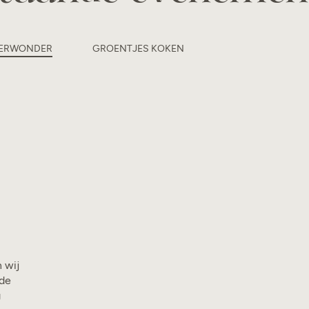
VERWONDER
GROENTJES KOKEN
 wij
 de
g