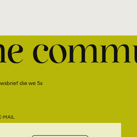
the comm
uwsbrief die we 5x
E‑MAIL